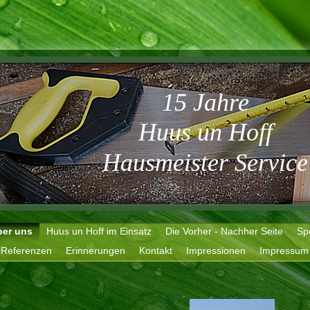
15 Jahre
Huus un Hoff
Hausmeister Service
ber uns
Huus un Hoff im Einsatz
Die Vorher - Nachher Seite
Sp
Referenzen
Erinnerungen
Kontakt
Impressionen
Impressum